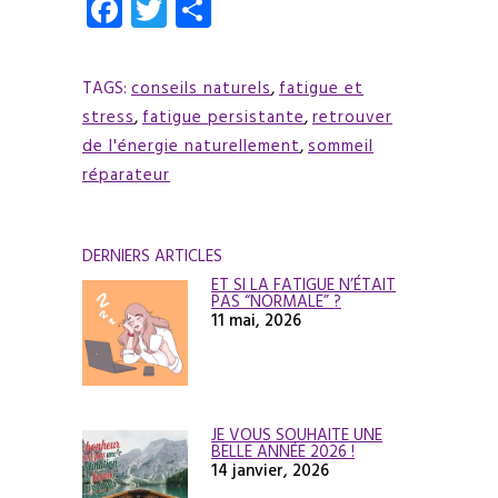
Facebook
Twitter
Partager
TAGS:
conseils naturels
,
fatigue et
stress
,
fatigue persistante
,
retrouver
de l'énergie naturellement
,
sommeil
réparateur
DERNIERS ARTICLES
ET SI LA FATIGUE N’ÉTAIT
PAS “NORMALE” ?
11 mai, 2026
JE VOUS SOUHAITE UNE
BELLE ANNÉE 2026 !
14 janvier, 2026