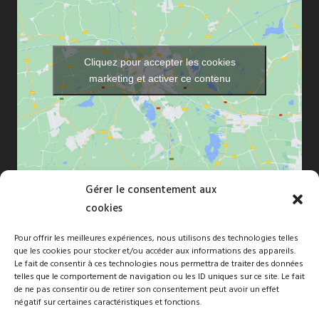
Cliquez pour accepter les cookies
marketing et activer ce contenu
Gérer le consentement aux
cookies
Pour offrir les meilleures expériences, nous utilisons des technologies telles
que les cookies pour stocker et/ou accéder aux informations des appareils.
Copyright © 2010-2026 Florence Dréan. Tous droits réservés -Site
Le fait de consentir à ces technologies nous permettra de traiter des données
telles que le comportement de navigation ou les ID uniques sur ce site. Le fait
naturépathé par
FBMediaworks
de ne pas consentir ou de retirer son consentement peut avoir un effet
négatif sur certaines caractéristiques et fonctions.
Membre d’une association de gestion agréée, le règlement des