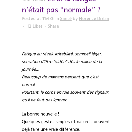
n’était pas “normale” ?
Posted at 11:43h
in
Santé
by
Florence Dréan
12
Likes
Share
Fatigue au réveil, irritabilité, sommeil léger,
sensation d’être “vidée” dès le milieu de la
journée…
Beaucoup de mamans pensent que c’est
normal.
Pourtant, le corps envoie souvent des signaux
qu’il ne faut pas ignorer.
La bonne nouvelle !
Quelques gestes simples et naturels peuvent
déjà faire une vraie différence.