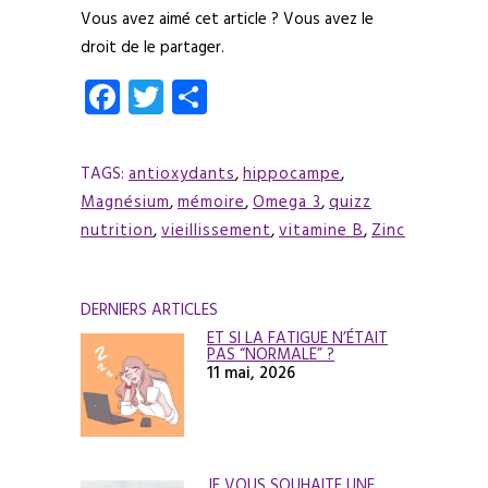
Vous avez aimé cet article ? Vous avez le
droit de le partager.
Facebook
Twitter
Partager
TAGS:
antioxydants
,
hippocampe
,
Magnésium
,
mémoire
,
Omega 3
,
quizz
nutrition
,
vieillissement
,
vitamine B
,
Zinc
DERNIERS ARTICLES
ET SI LA FATIGUE N’ÉTAIT
PAS “NORMALE” ?
11 mai, 2026
JE VOUS SOUHAITE UNE