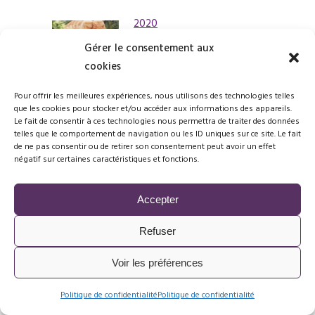
2020
21 janvier, 2020
Gérer le consentement aux
cookies
Pour offrir les meilleures expériences, nous utilisons des technologies telles
que les cookies pour stocker et/ou accéder aux informations des appareils.
LE “RAINBOW TARTARE” OU
Le fait de consentir à ces technologies nous permettra de traiter des données
“TARTARE ARC-EN-CIEL “
telles que le comportement de navigation ou les ID uniques sur ce site. Le fait
03 décembre, 2019
de ne pas consentir ou de retirer son consentement peut avoir un effet
négatif sur certaines caractéristiques et fonctions.
Accepter
LES INTOLÉRANCES
ALIMENTAIRES
Refuser
13 novembre, 2019
Voir les préférences
Politique de confidentialité
Politique de confidentialité
LES ALLERGIES