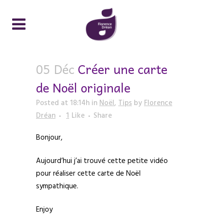
05 Déc
Créer une carte
de Noël originale
Posted at 18:14h
in
Noël
,
Tips
by
Florence
Dréan
1
Like
Share
Bonjour,
Aujourd’hui j’ai trouvé cette petite vidéo
pour réaliser cette carte de Noël
sympathique.
Enjoy