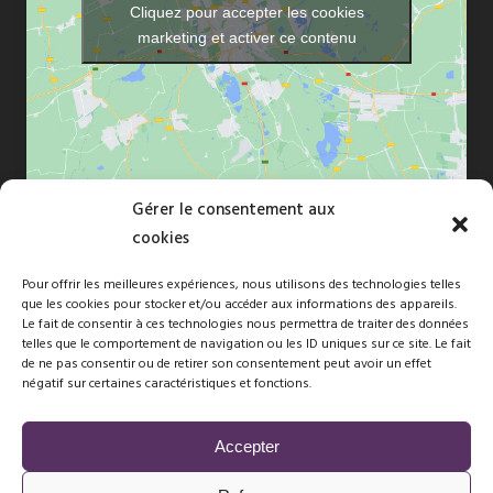
Cliquez pour accepter les cookies
marketing et activer ce contenu
Gérer le consentement aux
cookies
Pour offrir les meilleures expériences, nous utilisons des technologies telles
que les cookies pour stocker et/ou accéder aux informations des appareils.
Copyright © 2010-2026 Florence Dréan. Tous droits réservés -Site
Le fait de consentir à ces technologies nous permettra de traiter des données
telles que le comportement de navigation ou les ID uniques sur ce site. Le fait
naturépathé par
FBMediaworks
de ne pas consentir ou de retirer son consentement peut avoir un effet
négatif sur certaines caractéristiques et fonctions.
Membre d’une association de gestion agréée, le règlement des
honoraires par chèque est accepté.
Accepter
Florence DREAN n° SIRET 51970804400010 – Code APE 8690F -