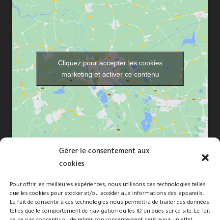
Cliquez pour accepter les cookies
marketing et activer ce contenu
Gérer le consentement aux
cookies
Pour offrir les meilleures expériences, nous utilisons des technologies telles
que les cookies pour stocker et/ou accéder aux informations des appareils.
Copyright © 2010-2026 Florence Dréan. Tous droits réservés -Site
Le fait de consentir à ces technologies nous permettra de traiter des données
telles que le comportement de navigation ou les ID uniques sur ce site. Le fait
naturépathé par
FBMediaworks
de ne pas consentir ou de retirer son consentement peut avoir un effet