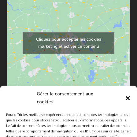
Cliquez pour accepter les cookies
marketing et activer ce contenu
Gérer le consentement aux
cookies
Pour offrir les meilleures expériences, nous utilisons des technologies telles
que les cookies pour stocker et/ou accéder aux informations des appareils.
Copyright © 2010-2026 Florence Dréan. Tous droits réservés -Site
Le fait de consentir à ces technologies nous permettra de traiter des données
telles que le comportement de navigation ou les ID uniques sur ce site. Le fait
naturépathé par
FBMediaworks
de ne pas consentir ou de retirer son consentement peut avoir un effet