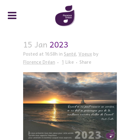
15 Jan
2023
Posted at 16:58h
in
Santé
,
Voeux
by
Florence Dréan
1
Like
Share