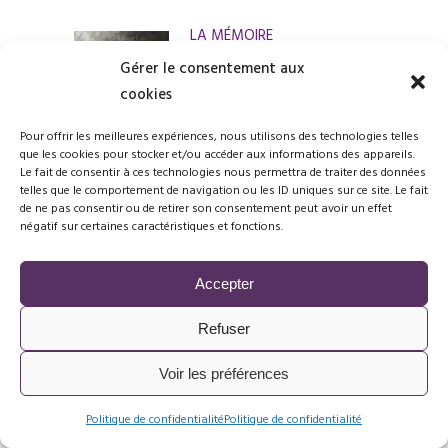
LA MÉMOIRE
20 avril, 2024
Gérer le consentement aux
cookies
Pour offrir les meilleures expériences, nous utilisons des technologies telles
que les cookies pour stocker et/ou accéder aux informations des appareils.
2024
Le fait de consentir à ces technologies nous permettra de traiter des données
03 janvier, 2024
telles que le comportement de navigation ou les ID uniques sur ce site. Le fait
de ne pas consentir ou de retirer son consentement peut avoir un effet
négatif sur certaines caractéristiques et fonctions.
Accepter
LE FENOUIL SOUS TOUTES
SES FORMES ET POUR LA
Refuser
FORME
10 juin, 2023
Voir les préférences
Politique de confidentialité
Politique de confidentialité
LES FLEURS DE BACH OU