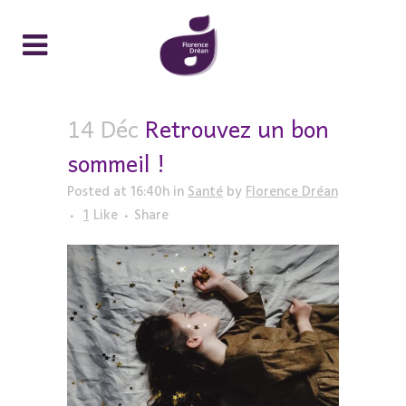
14 Déc
Retrouvez un bon
sommeil !
Posted at 16:40h
in
Santé
by
Florence Dréan
1
Like
Share