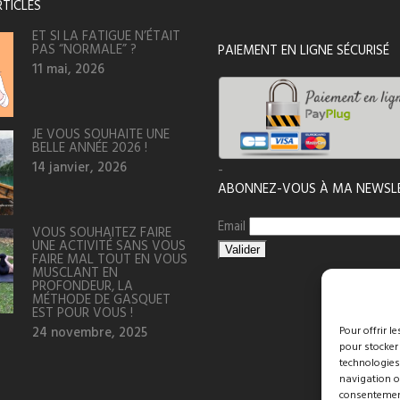
RTICLES
ET SI LA FATIGUE N’ÉTAIT
PAS “NORMALE” ?
PAIEMENT EN LIGNE SÉCURISÉ
11 mai, 2026
JE VOUS SOUHAITE UNE
BELLE ANNÉE 2026 !
14 janvier, 2026
-
ABONNEZ-VOUS À MA NEWSL
Email
VOUS SOUHAITEZ FAIRE
UNE ACTIVITÉ SANS VOUS
FAIRE MAL TOUT EN VOUS
MUSCLANT EN
PROFONDEUR, LA
MÉTHODE DE GASQUET
EST POUR VOUS !
24 novembre, 2025
Pour offrir l
pour stocker
technologies
navigation ou
consentement 