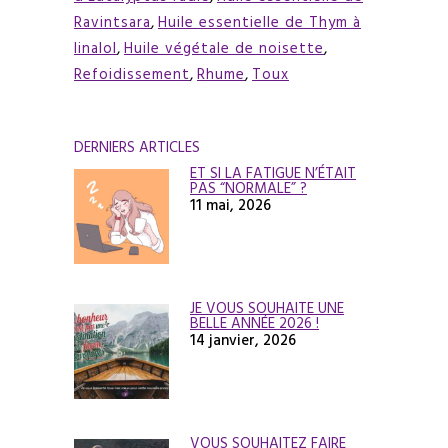
Ravintsara
,
Huile essentielle de Thym à
linalol
,
Huile végétale de noisette
,
Refoidissement
,
Rhume
,
Toux
DERNIERS ARTICLES
ET SI LA FATIGUE N’ÉTAIT
PAS “NORMALE” ?
11 mai, 2026
JE VOUS SOUHAITE UNE
BELLE ANNÉE 2026 !
14 janvier, 2026
VOUS SOUHAITEZ FAIRE