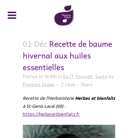
01 Déc
Recette de baume
hivernal aux huiles
essentielles
Posted at 16:41h
in
Do IT Yourself
,
Santé
by
Florence Dréan
7
Likes
Share
Recette de l’Herboristerie
Herbes et bienfaits
à St-Genis-Laval (69)
:
https://herbesetbienfaits.fr