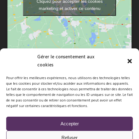
Cliquez pour accepter les cookies
marketing et activer ce contenu
Gérer le consentement aux
cookies
Pour offrir les meilleures expériences, nous utilisons des technologies telles
que les cookies pour stocker et/ou accéder aux informations des appareils.
Copyright © 2010-2026 Florence Dréan. Tous droits réservés -Site
Le fait de consentir à ces technologies nous permettra de traiter des données
telles que le comportement de navigation ou les ID uniques sur ce site. Le fait
naturépathé par
FBMediaworks
de ne pas consentir ou de retirer son consentement peut avoir un effet
négatif sur certaines caractéristiques et fonctions.
Membre d’une association de gestion agréée, le règlement des
honoraires par chèque est accepté.
Accepter
Florence DREAN n° SIRET 51970804400010 – Code APE 8690F -
Refuser