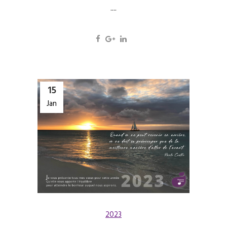
....
15
Jan
2023