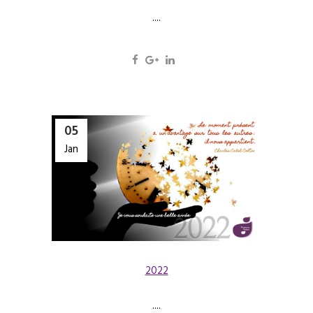
....
05
Jan
2022
....