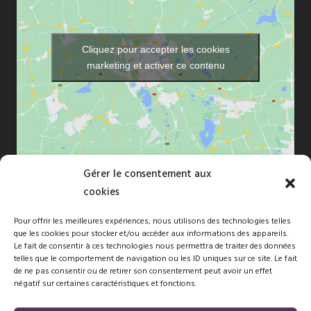
Cliquez pour accepter les cookies
marketing et activer ce contenu
Gérer le consentement aux
cookies
Pour offrir les meilleures expériences, nous utilisons des technologies telles
que les cookies pour stocker et/ou accéder aux informations des appareils.
Copyright © 2010-2026 Florence Dréan. Tous droits réservés -Site
Le fait de consentir à ces technologies nous permettra de traiter des données
telles que le comportement de navigation ou les ID uniques sur ce site. Le fait
naturépathé par
FBMediaworks
de ne pas consentir ou de retirer son consentement peut avoir un effet
négatif sur certaines caractéristiques et fonctions.
Membre d’une association de gestion agréée, le règlement des
honoraires par chèque est accepté.